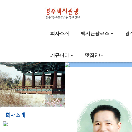
회사소개
택시관광코스
경
커뮤니티
맛집안내