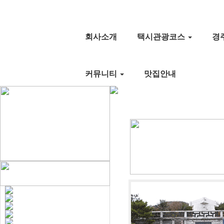
회사소개
택시관광코스
경
커뮤니티
맛집안내