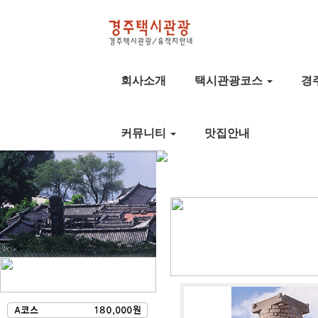
회사소개
택시관광코스
경
커뮤니티
맛집안내