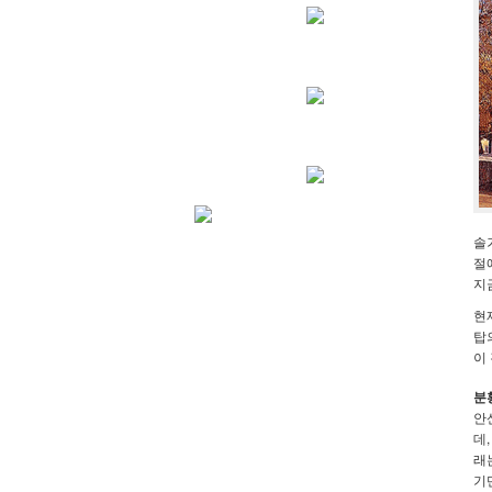
솔
절
지
현
탑
이
분
안
데
래
기