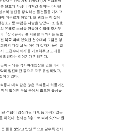
황사는 선덕여왕 3년(634)에 건립되었
승 원효와 자장이 거쳐간 절이다. 643년
일부와 불전을 장식하는 물건들을 가지고
에 머무르게 하였다. 또 원효는 이 절에
경소』등 수많은 저술을 남겼다. 또 원효
효의 유해로 소상을 만들어 이절에 모셔두
연이 『삼국유사』를 저술할 때까지는 원효
좌전 북쪽 벽에 있었던 천수대비 그림은 영
 희명의 다섯 살 난 아이가 갑자기 눈이 멀
가서 '도천수대비가'를 가르쳐주고 노래를
게 되었다는 이야기가 전해진다.
700근이나 되는 약사여래입상을 만들어서 이
략과 임진왜란 등으로 모두 유실되었고,
절이 되었다.
 석등과 대석 같은 많은 초석들과 허물어진
여 미터 떨어진 우물 속에서 출토된 불상들
들어진 석탑이 임진왜란 때 반쯤 파괴되었는
를 하였다. 현재는 3층으로 되어 있으나 원
당히 큰 돌을 쌓았고 탑신 쪽으로 갈수록 경사