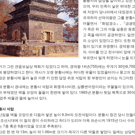
황룡사와 담장을 같이하고 있는 분
으며, 우리 민족이 낳은 위대한 고
에 자장이 당나라에서 대장경의 
귀국하자 선덕여왕은 그를 분황사
머물면서 『화엄경소』, 『금광명
가 죽은 뒤 그의 아들 설총은 원
고 죽을 때까지 공경하였다. 일
의 소상이 있었다고 한다. 또한 
험이 있기로 유명했다. 경덕왕 때
자. 아이를 안고 천수대비 앞에 
부르면서 빌게 하였더니 눈을 뜨
거가 그린 관음보살상 벽화가 있었다고 하며, 경덕왕 14년(755)에는 무게가 30만6,
에 봉양하였다고 한다. 역사가 오랜 분황사에는 허다한 유물이 있었을터이나 몽고의 침
금은 분황사에 둘러 놓은 어른 키 만한 담장 위로 석탑의 윗 부분만이 보이는 자그마한 
재 분황사 경내에는 분황사 석탑과 화쟁국사비편, 삼룡변어정이라는 우물들이 있으며,
의 부재였던 벽돌 모양의 돌들이 한편에 쌓여 있다. 1965년 분황사 뒷담 북쪽으로 30
 경주 박물관 뜰에 늘어서 있다.
황사 석탑
산암을 벽돌 모양으로 다듬어 쌓은 높이 9.3m의 모전석탑이다. 분황사 창건 당시 만
, 조선시대에 이 절의 중이 수리하려고 하다가 도리어 더욱 파손시켜 1915년 다시 수리
는 7층 혹은 9층이었을 것으로 추측된다.
단은 한 변 약 13m, 높이 약 1.06m로 크기가 제각기 다른 막돌로 쌓았다. 밑에는 상