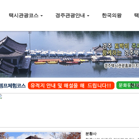
택시관광코스
경주관광안내
한국의왕
현
분황사