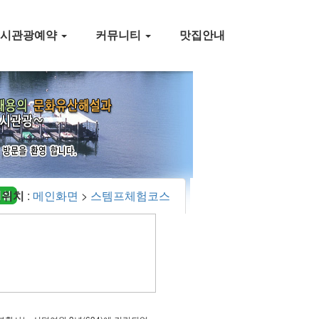
택시관광예약
커뮤니티
맛집안내
재위치
:
메인화면
>
스템프체험코스