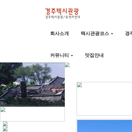
회사소개
택시관광코스
경
커뮤니티
맛집안내