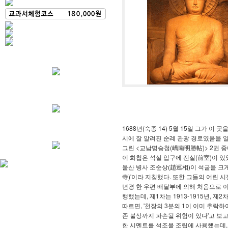
1688년(숙종 14) 5월 15일 그가 
시에 잘 알려진 순례 관광 경로였음을 알 
그린 <교남명승첩(嶠南明勝帖)> 2권 
이 화첩은 석실 입구에 전실(前室)이 
울산 병사 조순상(趙巡相)이 석굴을 크게
寺)'이라 지칭했다. 또한 그들의 어린 
년경 한 우편 배달부에 의해 처음으로 이
행했는데, 제1차는 1913-1915년, 제2
따르면, '천장의 3분의 1이 이미 추락
존 불상까지 파손될 위험이 있다'고 보고
한 시멘트를 석조물 조립에 사용했는데, 