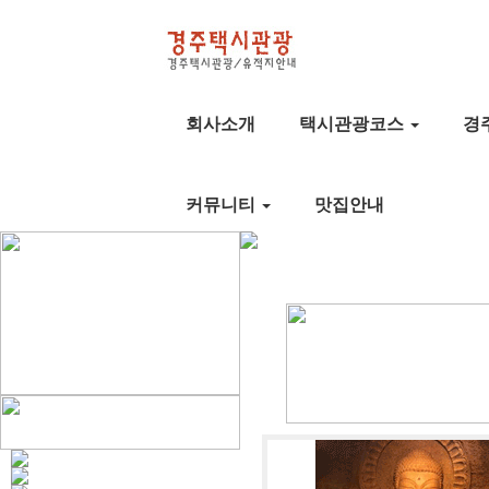
회사소개
택시관광코스
경
커뮤니티
맛집안내