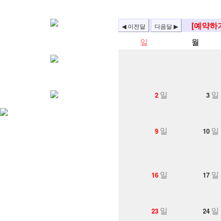
[예약하
일
월
일
일
2
3
일
일
9
10
일
일
16
17
일
일
23
24