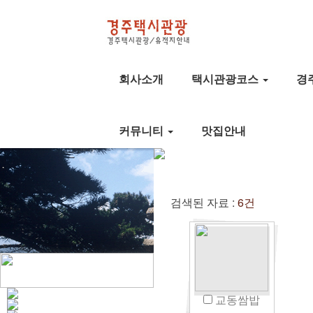
회사소개
택시관광코스
경
커뮤니티
맛집안내
검색된 자료 :
6건
교동쌈밥