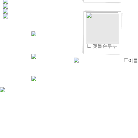
맷돌손두부
이름(